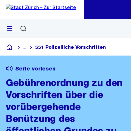
Zu
Zu
Sprunglink
Navigation
Menü
Suchen
M
öf
551 Polizeiliche Vorschriften
...
Blende alle Breadcrumbs ein
Deutsch
Seite vorlesen
Gebührenordnung zu den
Vorschriften über die
vorübergehende
Benützung des
öffentlichen Grundes zu