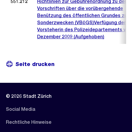
551.212
Richtlinien zur Gebührenordnung zu den
Vorschriften über die vorübergehende
Benützung des öffentlichen Grundes zu
Sonderzwecken (VBöGS)Verfügung der
Vorsteherin des Polizeidepartements vom
Dezember 2009 (Aufgehoben)
Seite drucken
© 2026 Stadt Zürich
Social Media
Rechtliche Hinweise