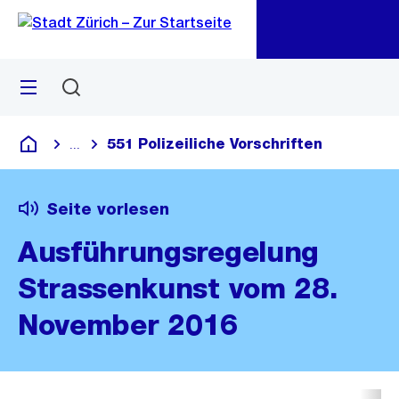
Zu
Zu
Sprunglink
Navigation
Menü
Suchen
M
öf
551 Polizeiliche Vorschriften
...
Blende alle Breadcrumbs ein
Deutsch
Seite vorlesen
Ausführungsregelung
Strassenkunst vom 28.
November 2016