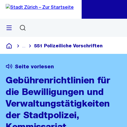
Zu
Zu
Sprunglink
Navigation
Menü
Suchen
M
öf
551 Polizeiliche Vorschriften
...
Blende alle Breadcrumbs ein
Deutsch
Seite vorlesen
Gebührenrichtlinien für
die Bewilligungen und
Verwaltungstätigkeiten
der Stadtpolizei,
Kommissariat