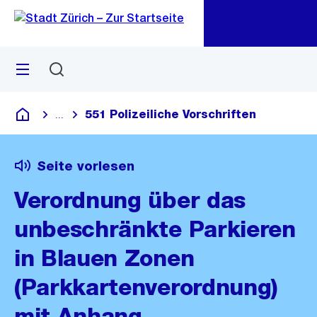
Zu
Zu
Sprunglink
Navigation
Menü
Suchen
M
öf
551 Polizeiliche Vorschriften
...
Blende alle Breadcrumbs ein
Deutsch
Seite vorlesen
Verordnung über das
unbeschränkte Parkieren
in Blauen Zonen
(Parkkartenverordnung)
mit Anhang