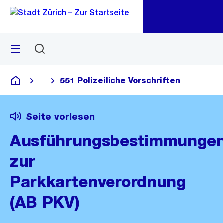
Zu
Zu
Sprunglink
Navigation
Menü
Suchen
M
öf
551 Polizeiliche Vorschriften
...
Blende alle Breadcrumbs ein
Deutsch
Seite vorlesen
Ausführungsbestimmunge
zur
Parkkartenverordnung
(AB PKV)