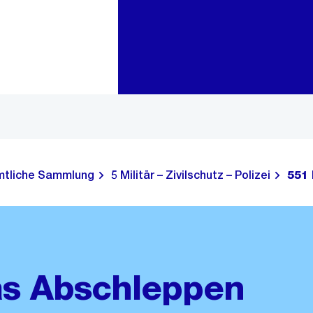
Zur Bereichsauswahl
Zum Inhalt
tliche Sammlung
5 Militär – Zivilschutz – Polizei
551 
as Abschleppen