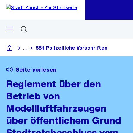
Zu
Zu
Sprunglink
Navigation
Menü
Suchen
M
öf
551 Polizeiliche Vorschriften
...
Blende alle Breadcrumbs ein
Deutsch
Seite vorlesen
Reglement über den
Betrieb von
Modellluftfahrzeugen
über öffentlichem Grund
Stadtratsbeschluss vom