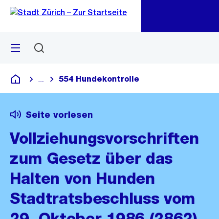
Zu
Zu
Sprunglink
Navigation
Menü
Suchen
M
öf
554 Hundekontrolle
...
Blende alle Breadcrumbs ein
Deutsch
Seite vorlesen
Vollziehungsvorschriften
zum Gesetz über das
Halten von Hunden
Stadtratsbeschluss vom
29. Oktober 1986 (2862)