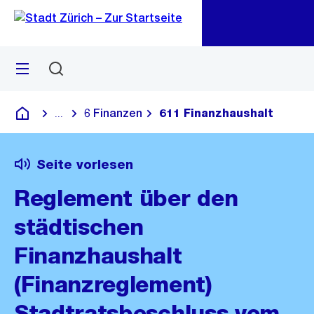
Zu
Zu
Sprunglink
Navigation
Menü
Suchen
M
öf
6 Finanzen
611 Finanzhaushalt
...
Blende alle Breadcrumbs ein
Deutsch
Seite vorlesen
Reglement über den
städtischen
Finanzhaushalt
(Finanzreglement)
Stadtratsbeschluss vom