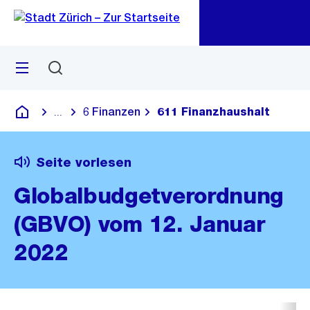
Zu
Zu
Sprunglink
Navigation
Menü
Suchen
M
öf
6 Finanzen
611 Finanzhaushalt
...
Blende alle Breadcrumbs ein
Deutsch
Seite vorlesen
Globalbudgetverordnung
(GBVO) vom 12. Januar
2022