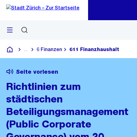
Zu
Zu
Sprunglink
Navigation
Menü
Suchen
M
öf
6 Finanzen
611 Finanzhaushalt
...
Blende alle Breadcrumbs ein
Deutsch
Seite vorlesen
Richtlinien zum
städtischen
Beteiligungsmanagement
(Public Corporate
Governance) vom 30.