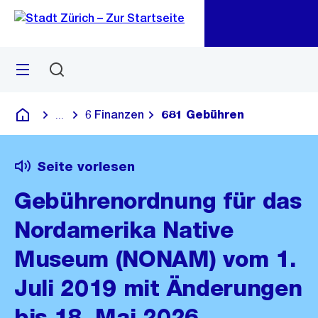
Zu
Zu
Sprunglink
Navigation
Menü
Suchen
M
öf
6 Finanzen
681 Gebühren
...
Blende alle Breadcrumbs ein
Deutsch
Seite vorlesen
Gebührenordnung für das
Nordamerika Native
Museum (NONAM) vom 1.
Juli 2019 mit Änderungen
bis 18. Mai 2026