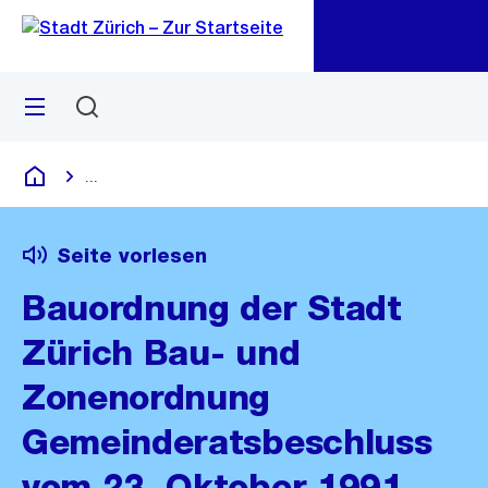
Zu
Zu
Sprunglink
Navigation
Menü
Suchen
M
öf
...
Blende alle Breadcrumbs ein
Deutsch
Seite vorlesen
Bauordnung der Stadt
Zürich Bau- und
Zonenordnung
Gemeinderatsbeschluss
vom 23. Oktober 1991