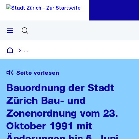
Zu
Zu
Sprunglink
Navigation
Menü
Suchen
M
öf
...
Blende alle Breadcrumbs ein
Deutsch
Seite vorlesen
Bauordnung der Stadt
Zürich Bau- und
Zonenordnung vom 23.
Oktober 1991 mit
Änderungen bis 5. Juni