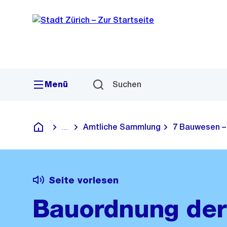
Sprunglink
Navigation
Menü
Suchen
Amtliche Sammlung
7 Bauwesen – 
...
Blende alle Breadcrumbs ein
Deutsch
Seite vorlesen
Bauordnung der 