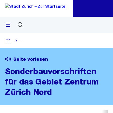
Zu
Zu
Sprunglink
Navigation
Menü
Suchen
M
öf
...
Blende alle Breadcrumbs ein
Deutsch
Seite vorlesen
Sonderbauvorschriften
für das Gebiet Zentrum
Zürich Nord