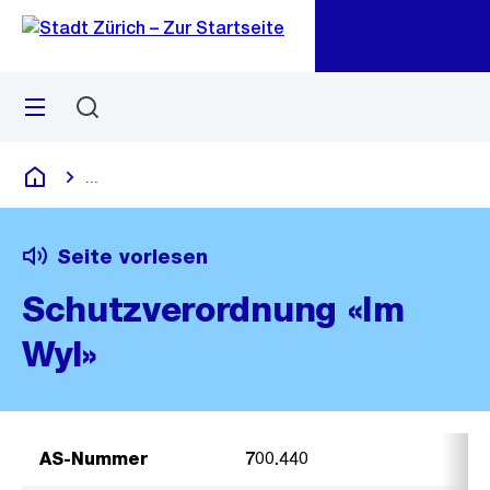
Zu
Zu
Sprunglink
Navigation
Menü
Suchen
M
öf
...
Blende alle Breadcrumbs ein
Deutsch
Seite vorlesen
Schutzverordnung «Im
Wyl»
AS-Nummer
700.440