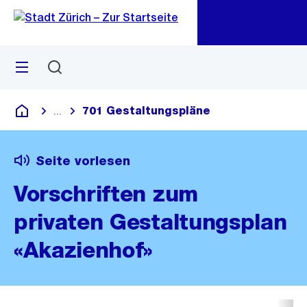
Zu
Zu
Sprunglink
Navigation
Menü
Suchen
M
öf
701 Gestaltungspläne
...
Blende alle Breadcrumbs ein
Deutsch
Seite vorlesen
Vorschriften zum
privaten Gestaltungsplan
«Akazienhof»