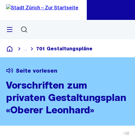
Zu
Zu
Sprunglink
Navigation
Menü
Suchen
M
öf
701 Gestaltungspläne
...
Blende alle Breadcrumbs ein
Deutsch
Seite vorlesen
Vorschriften zum
privaten Gestaltungsplan
«Oberer Leonhard»