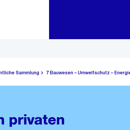
Zur Bereichsauswahl
Zum Inhalt
tliche Sammlung
7 Bauwesen – Umweltschutz – Energie
m privaten