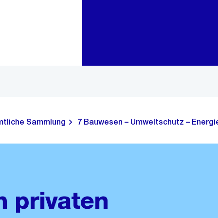
Zur Bereichsauswahl
Zum Inhalt
tliche Sammlung
7 Bauwesen – Umweltschutz – Energie
m privaten