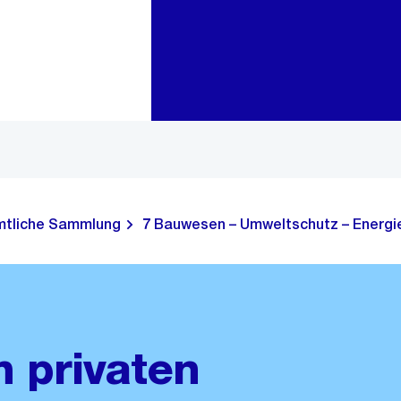
Zur Bereichsauswahl
Zum Inhalt
tliche Sammlung
7 Bauwesen – Umweltschutz – Energie
m privaten