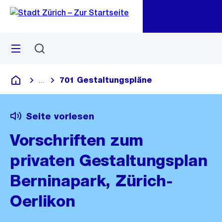
Zu
Zu
Sprunglink
Navigation
Menü
Suchen
M
öf
701 Gestaltungspläne
...
Blende alle Breadcrumbs ein
Deutsch
Seite vorlesen
Vorschriften zum
privaten Gestaltungsplan
Berninapark, Zürich-
Oerlikon