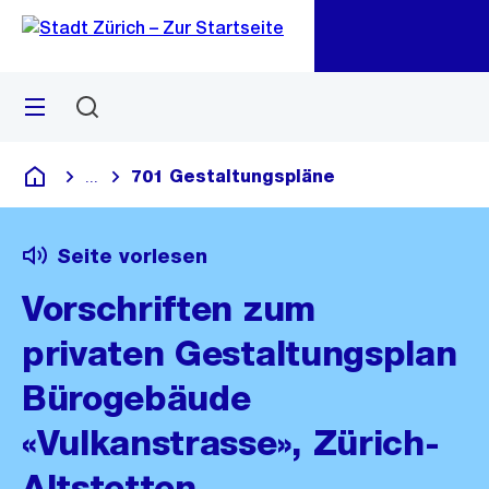
Zu
Zu
Sprunglink
Navigation
Menü
Suchen
M
öf
701 Gestaltungspläne
...
Blende alle Breadcrumbs ein
Deutsch
Seite vorlesen
Vorschriften zum
privaten Gestaltungsplan
Bürogebäude
«Vulkanstrasse», Zürich-
Altstetten