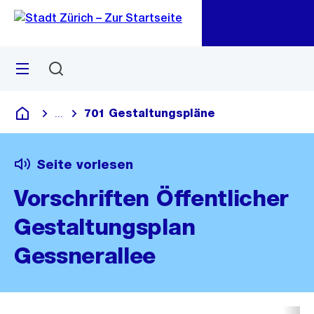
Zu
Zu
Sprunglink
Navigation
Menü
Suchen
M
öf
701 Gestaltungspläne
...
Blende alle Breadcrumbs ein
Deutsch
Seite vorlesen
Vorschriften Öffentlicher
Gestaltungsplan
Gessnerallee