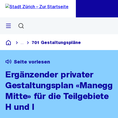
Zu
Zu
Sprunglink
Navigation
Menü
Suchen
M
öf
701 Gestaltungspläne
...
Blende alle Breadcrumbs ein
Deutsch
Seite vorlesen
Ergänzender privater
Gestaltungsplan «Manegg
Mitte» für die Teilgebiete
H und I