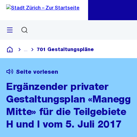
Zu
Zu
Sprunglink
Navigation
Menü
Suchen
M
öf
701 Gestaltungspläne
...
Blende alle Breadcrumbs ein
Deutsch
Seite vorlesen
Ergänzender privater
Gestaltungsplan «Manegg
Mitte» für die Teilgebiete
H und I vom 5. Juli 2017