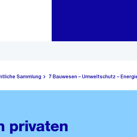
Zur Bereichsauswahl
Zum Inhalt
tliche Sammlung
7 Bauwesen – Umweltschutz – Energie
m privaten