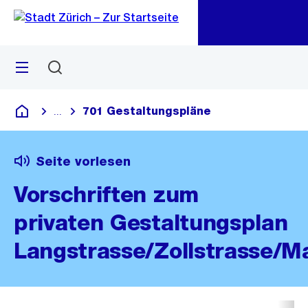
Zu
Zu
Sprunglink
Navigation
Menü
Suchen
M
öf
701 Gestaltungspläne
...
Blende alle Breadcrumbs ein
Deutsch
Seite vorlesen
Vorschriften zum
privaten Gestaltungsplan
Langstrasse/Zollstrasse/M