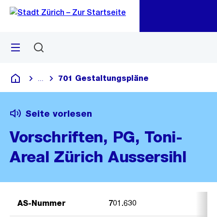
Zu
Zu
Sprunglink
Navigation
Menü
Suchen
M
öf
701 Gestaltungspläne
...
Blende alle Breadcrumbs ein
Deutsch
Seite vorlesen
Vorschriften, PG, Toni-
Areal Zürich Aussersihl
AS-Nummer
701.630