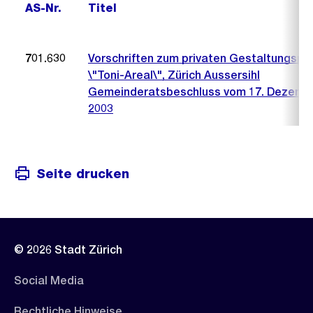
AS-Nr.
Titel
701.630
Vorschriften zum privaten Gestaltungspl
\"Toni-Areal\", Zürich Aussersihl
Gemeinderatsbeschluss vom 17. Dezemb
2003
Seite drucken
© 2026 Stadt Zürich
Social Media
Rechtliche Hinweise