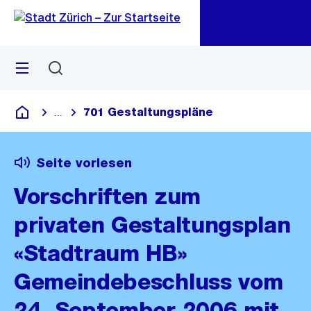
Zu
Zu
Sprunglink
Navigation
Menü
Suchen
M
öf
701 Gestaltungspläne
...
Blende alle Breadcrumbs ein
Deutsch
Seite vorlesen
Vorschriften zum
privaten Gestaltungsplan
«Stadtraum HB»
Gemeindebeschluss vom
24. September 2006 mit