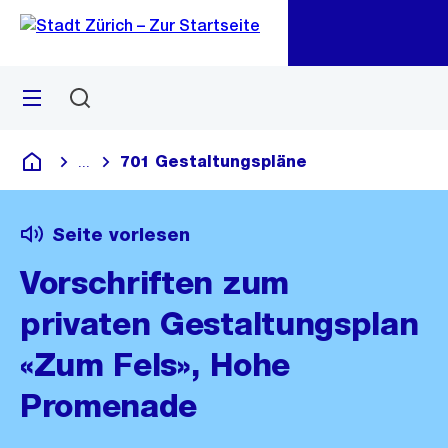
Zu
Zu
Sprunglink
Navigation
Menü
Suchen
M
öf
701 Gestaltungspläne
...
Blende alle Breadcrumbs ein
Deutsch
Seite vorlesen
Vorschriften zum
privaten Gestaltungsplan
«Zum Fels», Hohe
Promenade