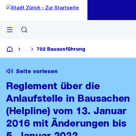
Zu
Zu
Sprunglink
Navigation
Menü
Suchen
M
öf
702 Bauausführung
...
Blende alle Breadcrumbs ein
Deutsch
Seite vorlesen
Reglement über die
Anlaufstelle in Bausachen
(Helpline) vom 13. Januar
2016 mit Änderungen bis
5. Januar 2022