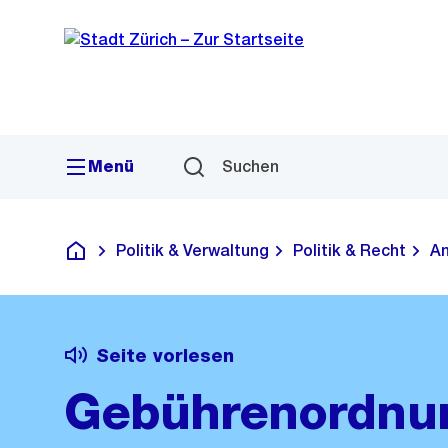
Sprunglink
Navigation
Menü
Suchen
Politik & Verwaltung
Politik & Recht
Am
Deutsch
Seite vorlesen
Gebührenordnun