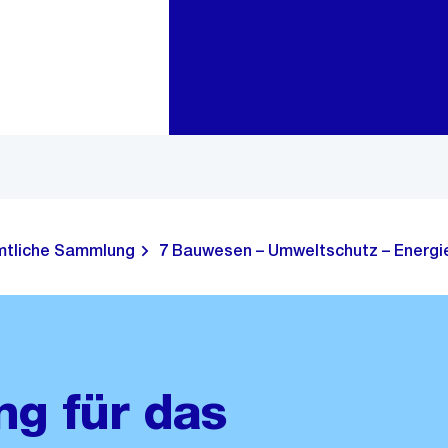
Zur Bereichsauswahl
Zum Inhalt
tliche Sammlung
7 Bauwesen – Umweltschutz – Energie
g für das