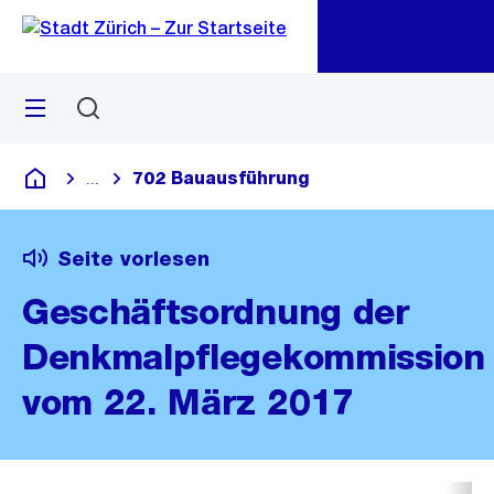
Zu
Zu
Sprunglink
Navigation
Menü
Suchen
M
öf
702 Bauausführung
...
Blende alle Breadcrumbs ein
Deutsch
Seite vorlesen
Geschäftsordnung der
Denkmalpflegekommission
vom 22. März 2017