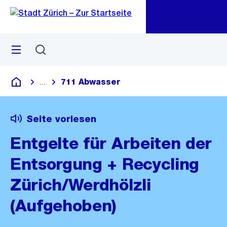
Zu
Zu
Sprunglink
Navigation
Menü
Suchen
M
öf
711 Abwasser
...
Blende alle Breadcrumbs ein
Deutsch
Seite vorlesen
Entgelte für Arbeiten der
Entsorgung + Recycling
Zürich/Werdhölzli
(Aufgehoben)