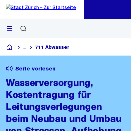
Zu
Zu
Sprunglink
Navigation
Menü
Suchen
M
öf
711 Abwasser
...
Blende alle Breadcrumbs ein
Deutsch
Seite vorlesen
Wasserversorgung,
Kostentragung für
Leitungsverlegungen
beim Neubau und Umbau
von Strassen, Aufhebung