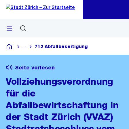
Zu
Zu
Sprunglink
Navigation
Menü
Suchen
M
öf
712 Abfallbeseitigung
...
Blende alle Breadcrumbs ein
Deutsch
Seite vorlesen
Vollziehungsverordnung
für die
Abfallbewirtschaftung in
der Stadt Zürich (VVAZ)
Stadtratsbeschluss vom