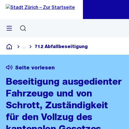
Zu
Zu
Sprunglink
Navigation
Menü
Suchen
M
öf
712 Abfallbeseitigung
...
Blende alle Breadcrumbs ein
Deutsch
Seite vorlesen
Beseitigung ausgedienter
Fahrzeuge und von
Schrott, Zuständigkeit
für den Vollzug des
kantonalen Gesetzes