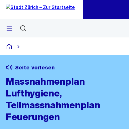
Zu
Zu
Sprunglink
Navigation
Menü
Suchen
M
öf
...
Blende alle Breadcrumbs ein
Deutsch
Seite vorlesen
Massnahmenplan
Lufthygiene,
Teilmassnahmenplan
Feuerungen