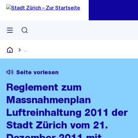
Zu
Zu
Sprunglink
Navigation
Menü
Suchen
M
öf
...
Blende alle Breadcrumbs ein
Deutsch
Seite vorlesen
Reglement zum
Massnahmenplan
Luftreinhaltung 2011 der
Stadt Zürich vom 21.
Dezember 2011 mit