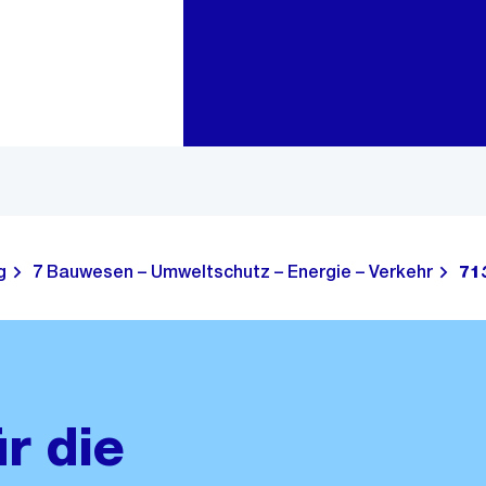
Zur Bereichsauswahl
Zum Inhalt
g
7 Bauwesen – Umweltschutz – Energie – Verkehr
71
r die