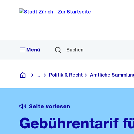
Sprunglink
Navigation
Menü
Suchen
Politik & Recht
Amtliche Sammlun
...
Blende alle Breadcrumbs ein
Deutsch
Seite vorlesen
Gebührentarif fü