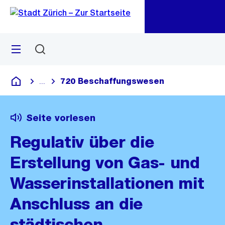
Zu
Zu
Sprunglink
Navigation
Menü
Suchen
M
öf
720 Beschaffungswesen
...
Blende alle Breadcrumbs ein
Deutsch
Seite vorlesen
Regulativ über die
Erstellung von Gas- und
Wasserinstallationen mit
Anschluss an die
städtischen