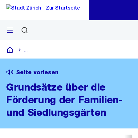
Zu
Zu
Sprunglink
Navigation
Menü
Suchen
M
öf
...
Blende alle Breadcrumbs ein
Deutsch
Seite vorlesen
Grundsätze über die
Förderung der Familien-
und Siedlungsgärten