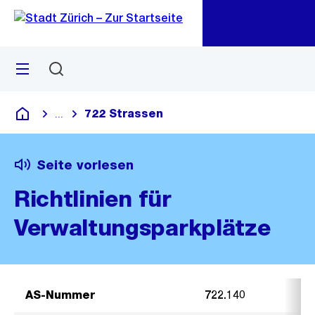
Zu
Zu
Sprunglink
Navigation
Menü
Suchen
M
öf
722 Strassen
...
Blende alle Breadcrumbs ein
Deutsch
Seite vorlesen
Richtlinien für
Verwaltungsparkplätze
AS-Nummer
722.140