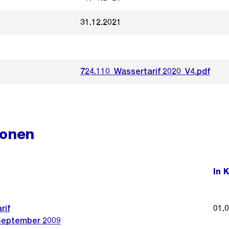
31.12.2021
724.110_Wassertarif 2020_V4.pdf
ionen
In 
rif
01.
September 2009