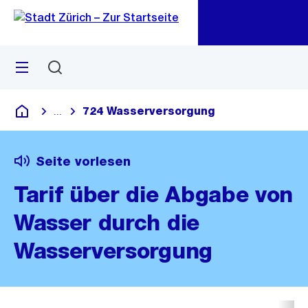
Zu
Zu
Sprunglink
Navigation
Menü
Suchen
M
öf
724 Wasserversorgung
...
Blende alle Breadcrumbs ein
Deutsch
Seite vorlesen
Tarif über die Abgabe von
Wasser durch die
Wasserversorgung