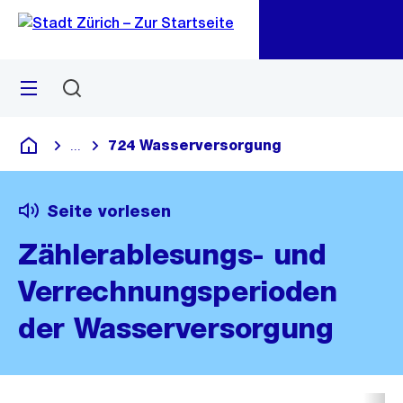
Zu
Zu
Sprunglink
Navigation
Menü
Suchen
M
öf
724 Wasserversorgung
...
Blende alle Breadcrumbs ein
Deutsch
Seite vorlesen
Zählerablesungs- und
Verrechnungsperioden
der Wasserversorgung