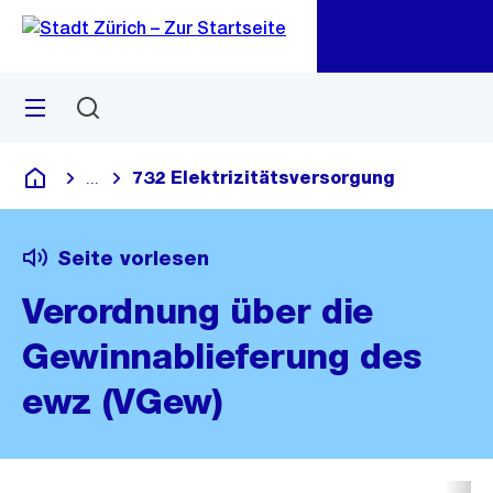
Zu
Zu
Sprunglink
Navigation
Menü
Suchen
M
öf
732 Elektrizitätsversorgung
...
Blende alle Breadcrumbs ein
Deutsch
Seite vorlesen
Verordnung über die
Gewinnablieferung des
ewz (VGew)