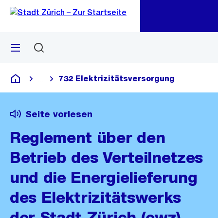
Zu
Zu
Sprunglink
Navigation
Menü
Suchen
M
öf
732 Elektrizitätsversorgung
...
Blende alle Breadcrumbs ein
Deutsch
Seite vorlesen
Reglement über den
Betrieb des Verteilnetzes
und die Energielieferung
des Elektrizitätswerks
der Stadt Zürich (ewz)